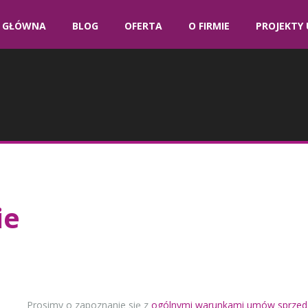
 GŁÓWNA
BLOG
OFERTA
O FIRMIE
PROJEKTY 
ie
Prosimy o zapoznanie się z
ogólnymi warunkami umów sprzeda