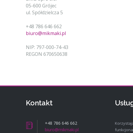
05-600 Grójec
ul. Spółdzielcza 5
+48 786 646 662
biuro@mikmaki.pl
NIP: 797-000-74-43
REGON 670650638
Kontakt
Usług
+48 786 646 662
Korzystaj
biuro@mikmaki.pl
funkcjona