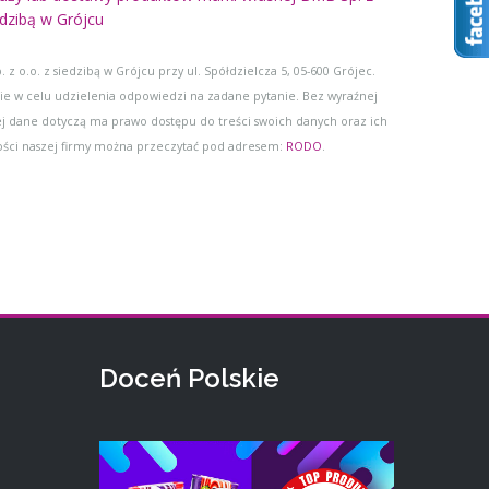
dzibą w Grójcu
o.o. z siedzibą w Grójcu przy ul. Spółdzielcza 5, 05-600 Grójec.
e w celu udzielenia odpowiedzi na zadane pytanie. Bez wyraźnej
 dane dotyczą ma prawo dostępu do treści swoich danych oraz ich
ości naszej firmy można przeczytać pod adresem:
RODO
.
Doceń Polskie