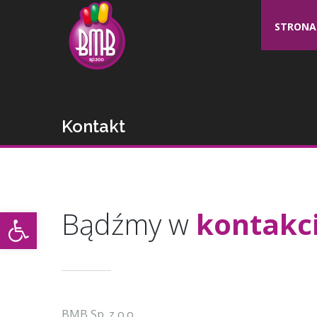
STRONA
Kontakt
Otwórz pasek narzędzi
Bądźmy w
kontakc
BMB Sp. z o.o.