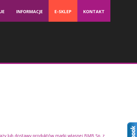
UE
INFORMACJE
E-SKLEP
KONTAKT
ży lub dostawy produktów marki własnej BMB Sp. z