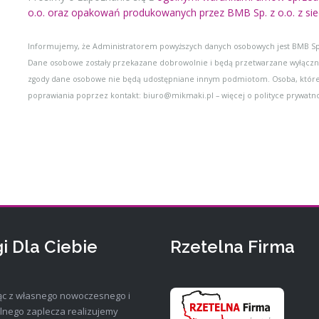
o.o. oraz opakowań produkowanych przez BMB Sp. z o.o. z sie
Informujemy, że Administratorem powyższych danych osobowych jest BMB Sp. z 
Dane osobowe zostały przekazane dobrowolnie i będą przetwarzane wyłączni
zgody dane osobowe nie będą udostępniane innym podmiotom. Osoba, której
poprawiania poprzez kontakt: biuro@mikmaki.pl – więcej o polityce prywatn
i Dla Ciebie
Rzetelna Firma
ąc z własnego nowoczesnego i
lnego zaplecza realizujemy